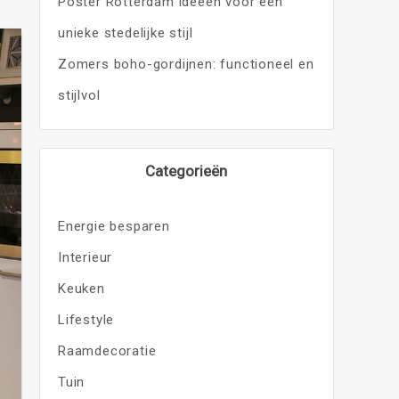
Poster Rotterdam ideeën voor een
unieke stedelijke stijl
Zomers boho-gordijnen: functioneel en
stijlvol
Categorieën
Energie besparen
Interieur
Keuken
Lifestyle
Raamdecoratie
Tuin