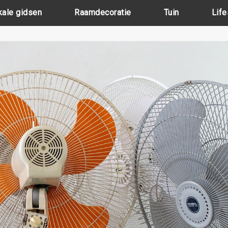
kale gidsen
Raamdecoratie
Tuin
Life