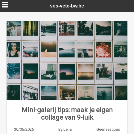
Skip
sos-vete-bw.be
to
content
Mini-galerij tips: maak je eigen
collage van 9-luik
30/06/2026
By
Lena
Geen reacties