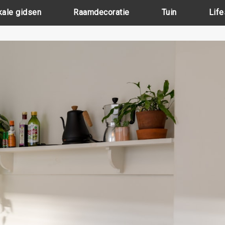
kale gidsen
Raamdecoratie
Tuin
Life