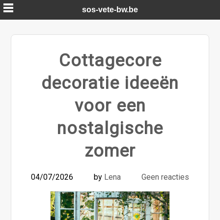
Skip
sos-vete-bw.be
to
content
Cottagecore
decoratie ideeën
voor een
nostalgische
zomer
04/07/2026
by
Lena
Geen reacties