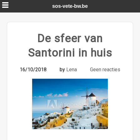
Skip
sos-vete-bw.be
to
content
De sfeer van
Santorini in huis
16/10/2018
by
Lena
Geen reacties