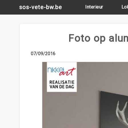
Skip
sos-vete-bw.be
Interieur
Lo
to
content
Foto op alum
07/09/2016