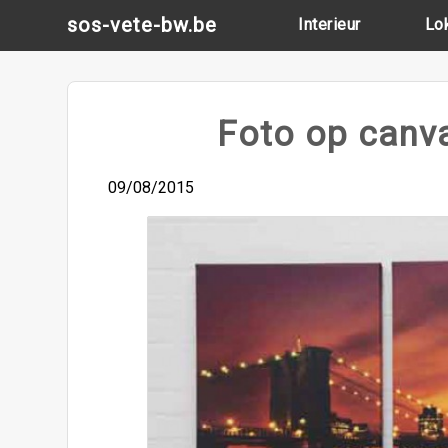
Skip
sos-vete-bw.be
Interieur
Lo
to
content
Foto op canva
09/08/2015