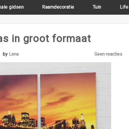
kale gidsen
Raamdecoratie
Tuin
Life
s in groot formaat
by
Lena
Geen reacties