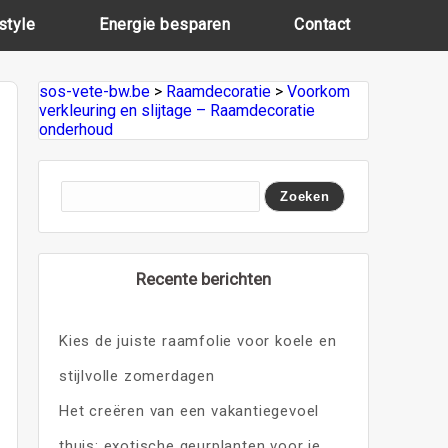
style
Energie besparen
Contact
sos-vete-bw.be
>
Raamdecoratie
>
Voorkom
verkleuring en slijtage – Raamdecoratie
onderhoud
Recente berichten
Kies de juiste raamfolie voor koele en
stijlvolle zomerdagen
Het creëren van een vakantiegevoel
thuis: exotische geurplanten voor je