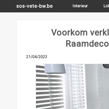
Skip
sos-vete-bw.be
Interieur
Lo
to
content
Voorkom verkl
Raamdecor
21/04/2023