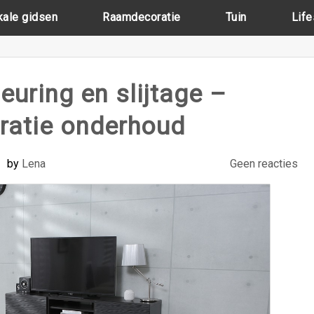
kale gidsen
Raamdecoratie
Tuin
Life
euring en slijtage –
atie onderhoud
by
Lena
Geen reacties