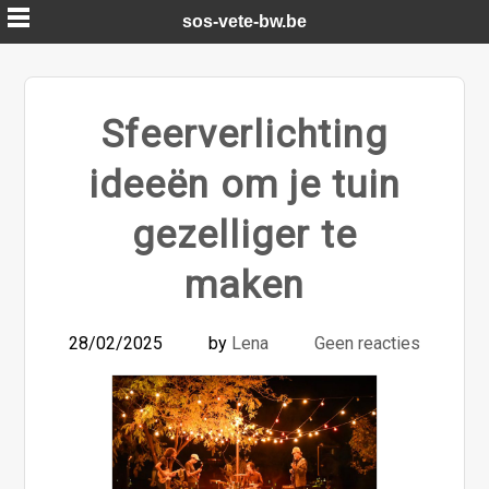
Skip
sos-vete-bw.be
to
content
Sfeerverlichting
ideeën om je tuin
gezelliger te
maken
28/02/2025
by
Lena
Geen reacties