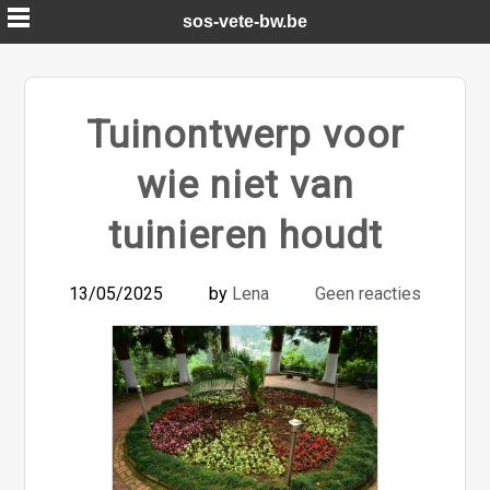
Skip
sos-vete-bw.be
to
content
Tuinontwerp voor
wie niet van
tuinieren houdt
13/05/2025
by
Lena
Geen reacties