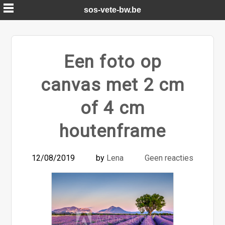
Skip
sos-vete-bw.be
to
content
Een foto op
canvas met 2 cm
of 4 cm
houtenframe
12/08/2019
by
Lena
Geen reacties