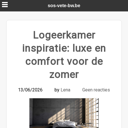
Skip
sos-vete-bw.be
to
content
Logeerkamer
inspiratie: luxe en
comfort voor de
zomer
13/06/2026
by
Lena
Geen reacties