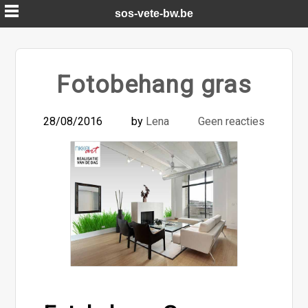
Skip
sos-vete-bw.be
to
content
Fotobehang gras
28/08/2016
by
Lena
Geen reacties